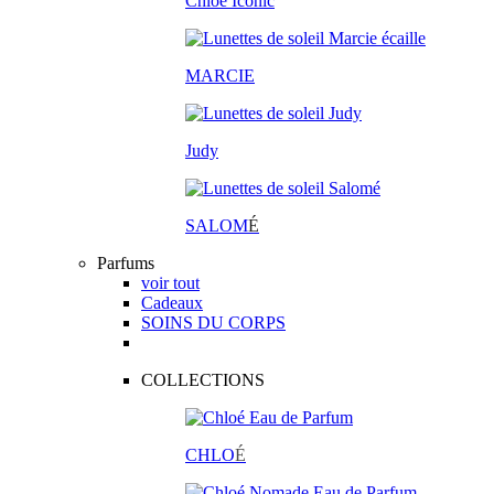
Chloé Iconic
MARCIE
Judy
SALOM
É
Parfums
voir tout
Cadeaux
SOINS DU CORPS
COLLECTIONS
CHLO
É