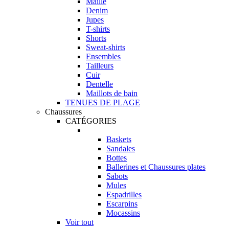
Maille
Denim
Jupes
T-shirts
Shorts
Sweat-shirts
Ensembles
Tailleurs
Cuir
Dentelle
Maillots de bain
TENUES DE PLAGE
Chaussures
CATÉGORIES
Baskets
Sandales
Bottes
Ballerines et Chaussures plates
Sabots
Mules
Espadrilles
Escarpins
Mocassins
Voir tout