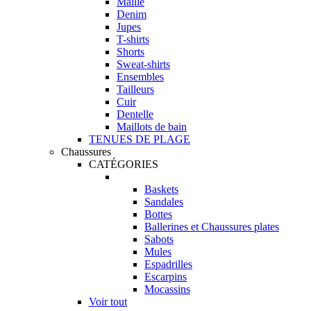
Maille
Denim
Jupes
T-shirts
Shorts
Sweat-shirts
Ensembles
Tailleurs
Cuir
Dentelle
Maillots de bain
TENUES DE PLAGE
Chaussures
CATÉGORIES
Baskets
Sandales
Bottes
Ballerines et Chaussures plates
Sabots
Mules
Espadrilles
Escarpins
Mocassins
Voir tout