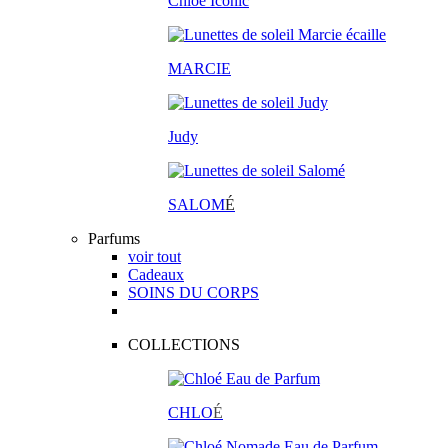
Chloé Iconic
MARCIE
Judy
SALOM
É
Parfums
voir tout
Cadeaux
SOINS DU CORPS
COLLECTIONS
CHLO
É