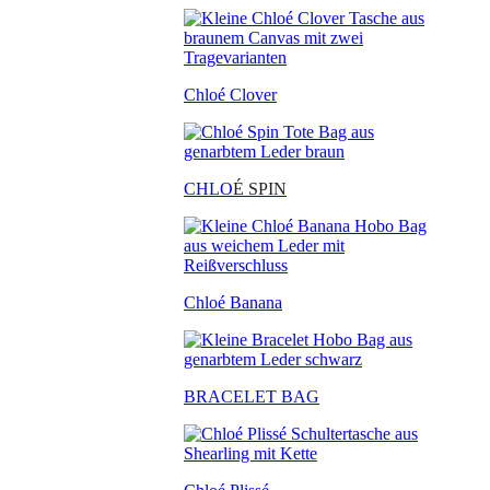
Chloé Clover
CHLO
É SPIN
Chloé Banana
BRACELET BAG