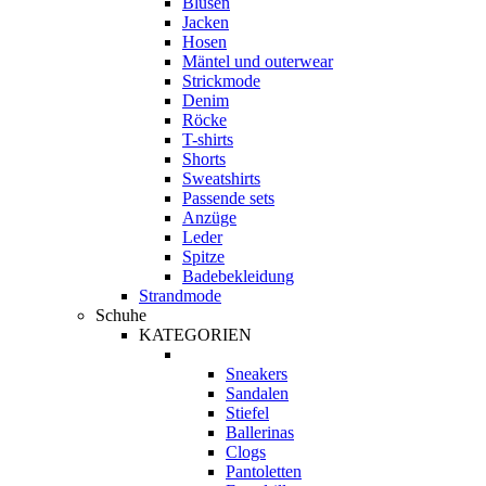
Blusen
Jacken
Hosen
Mäntel und outerwear
Strickmode
Denim
Röcke
T-shirts
Shorts
Sweatshirts
Passende sets
Anzüge
Leder
Spitze
Badebekleidung
Strandmode
Schuhe
KATEGORIEN
Sneakers
Sandalen
Stiefel
Ballerinas
Clogs
Pantoletten