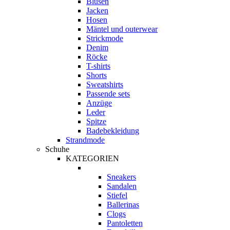
Blusen
Jacken
Hosen
Mäntel und outerwear
Strickmode
Denim
Röcke
T-shirts
Shorts
Sweatshirts
Passende sets
Anzüge
Leder
Spitze
Badebekleidung
Strandmode
Schuhe
KATEGORIEN
Sneakers
Sandalen
Stiefel
Ballerinas
Clogs
Pantoletten