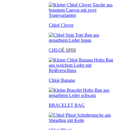
Chloé Clover
CHLO
É SPIN
Chloé Banana
BRACELET BAG