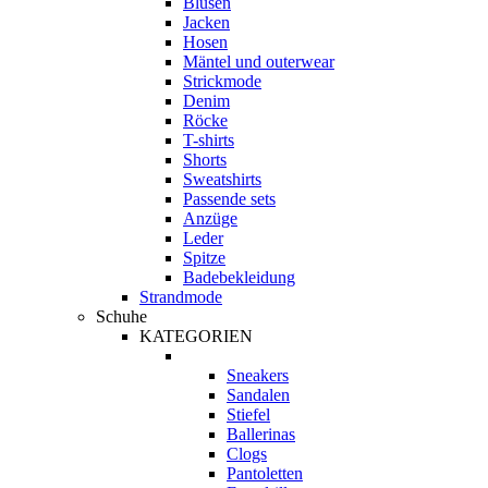
Blusen
Jacken
Hosen
Mäntel und outerwear
Strickmode
Denim
Röcke
T-shirts
Shorts
Sweatshirts
Passende sets
Anzüge
Leder
Spitze
Badebekleidung
Strandmode
Schuhe
KATEGORIEN
Sneakers
Sandalen
Stiefel
Ballerinas
Clogs
Pantoletten