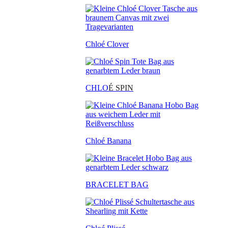
Chloé Clover
CHLO
É SPIN
Chloé Banana
BRACELET BAG