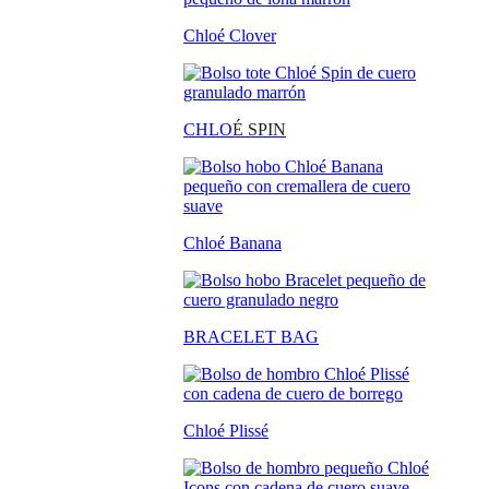
Chloé Clover
CHLO
É SPIN
Chloé Banana
BRACELET BAG
Chloé Plissé