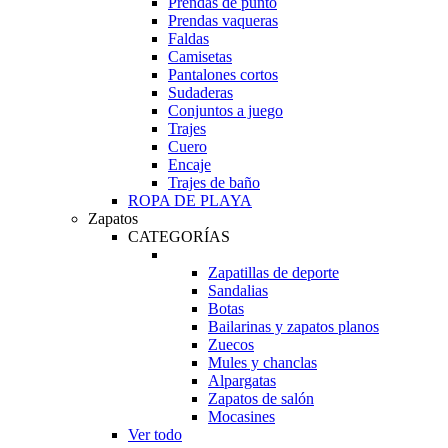
Prendas de punto
Prendas vaqueras
Faldas
Camisetas
Pantalones cortos
Sudaderas
Conjuntos a juego
Trajes
Cuero
Encaje
Trajes de baño
ROPA DE PLAYA
Zapatos
CATEGORÍAS
Zapatillas de deporte
Sandalias
Botas
Bailarinas y zapatos planos
Zuecos
Mules y chanclas
Alpargatas
Zapatos de salón
Mocasines
Ver todo