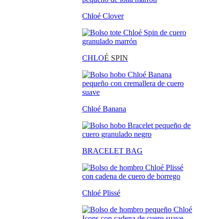
Chloé Clover
CHLO
É SPIN
Chloé Banana
BRACELET BAG
Chloé Plissé