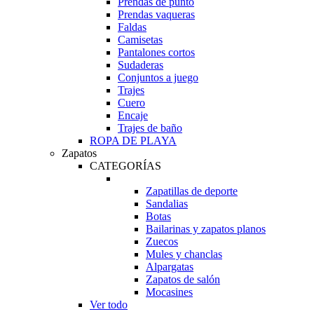
Prendas de punto
Prendas vaqueras
Faldas
Camisetas
Pantalones cortos
Sudaderas
Conjuntos a juego
Trajes
Cuero
Encaje
Trajes de baño
ROPA DE PLAYA
Zapatos
CATEGORÍAS
Zapatillas de deporte
Sandalias
Botas
Bailarinas y zapatos planos
Zuecos
Mules y chanclas
Alpargatas
Zapatos de salón
Mocasines
Ver todo