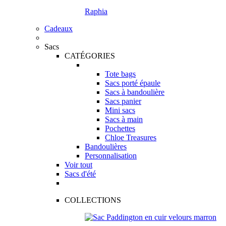
Raphia
Cadeaux
Sacs
CATÉGORIES
Tote bags
Sacs porté épaule
Sacs à bandoulière
Sacs panier
Mini sacs
Sacs à main
Pochettes
Chloe Treasures
Bandoulières
Personnalisation
Voir tout
Sacs d'été
COLLECTIONS