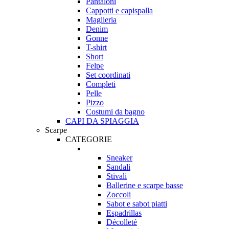
Pantaloni
Cappotti e capispalla
Maglieria
Denim
Gonne
T-shirt
Short
Felpe
Set coordinati
Completi
Pelle
Pizzo
Costumi da bagno
CAPI DA SPIAGGIA
Scarpe
CATEGORIE
Sneaker
Sandali
Stivali
Ballerine e scarpe basse
Zoccoli
Sabot e sabot piatti
Espadrillas
Décolleté