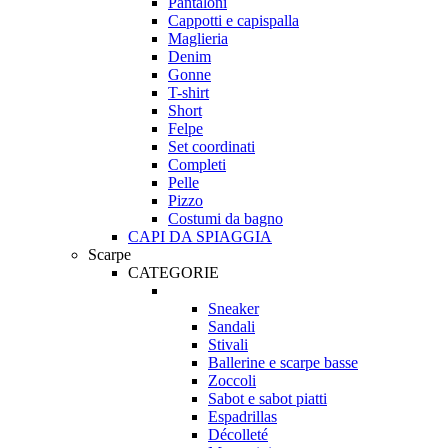
Pantaloni
Cappotti e capispalla
Maglieria
Denim
Gonne
T-shirt
Short
Felpe
Set coordinati
Completi
Pelle
Pizzo
Costumi da bagno
CAPI DA SPIAGGIA
Scarpe
CATEGORIE
Sneaker
Sandali
Stivali
Ballerine e scarpe basse
Zoccoli
Sabot e sabot piatti
Espadrillas
Décolleté