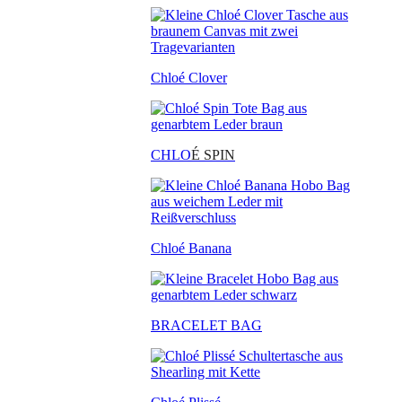
Chloé Clover
CHLO
É SPIN
Chloé Banana
BRACELET BAG