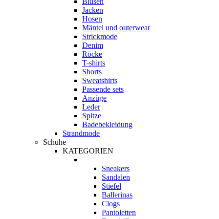
Blusen
Jacken
Hosen
Mäntel und outerwear
Strickmode
Denim
Röcke
T-shirts
Shorts
Sweatshirts
Passende sets
Anzüge
Leder
Spitze
Badebekleidung
Strandmode
Schuhe
KATEGORIEN
Sneakers
Sandalen
Stiefel
Ballerinas
Clogs
Pantoletten