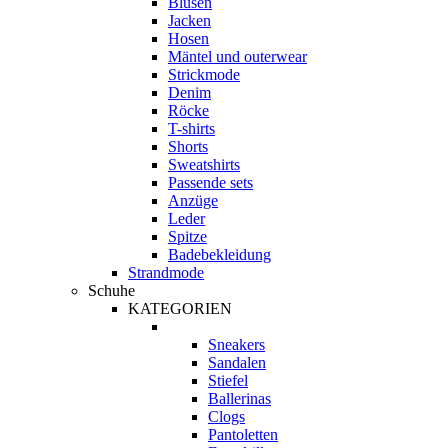
Blusen
Jacken
Hosen
Mäntel und outerwear
Strickmode
Denim
Röcke
T-shirts
Shorts
Sweatshirts
Passende sets
Anzüge
Leder
Spitze
Badebekleidung
Strandmode
Schuhe
KATEGORIEN
Sneakers
Sandalen
Stiefel
Ballerinas
Clogs
Pantoletten