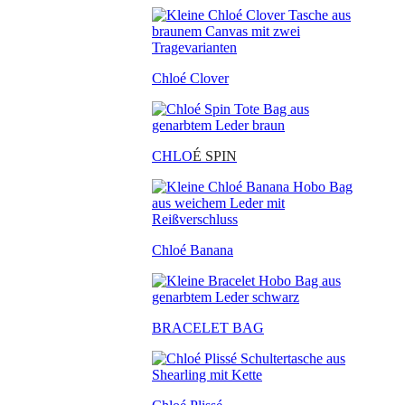
Chloé Clover
CHLO
É SPIN
Chloé Banana
BRACELET BAG