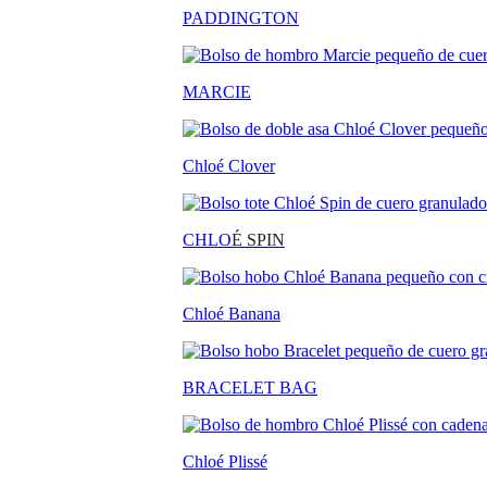
PADDINGTON
MARCIE
Chloé Clover
CHLO
É SPIN
Chloé Banana
BRACELET BAG
Chloé Plissé