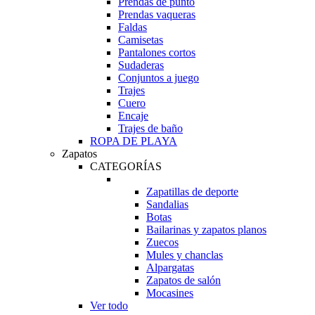
Prendas de punto
Prendas vaqueras
Faldas
Camisetas
Pantalones cortos
Sudaderas
Conjuntos a juego
Trajes
Cuero
Encaje
Trajes de baño
ROPA DE PLAYA
Zapatos
CATEGORÍAS
Zapatillas de deporte
Sandalias
Botas
Bailarinas y zapatos planos
Zuecos
Mules y chanclas
Alpargatas
Zapatos de salón
Mocasines
Ver todo