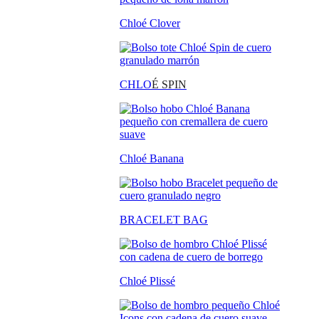
Chloé Clover
CHLO
É SPIN
Chloé Banana
BRACELET BAG
Chloé Plissé