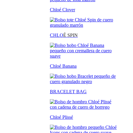
Chloé Clover
CHLO
É SPIN
Chloé Banana
BRACELET BAG
Chloé Plissé