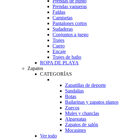
Prendas de punto
Prendas vaqueras
Faldas
Camisetas
Pantalones cortos
Sudaderas
Conjuntos a juego
Trajes
Cuero
Encaje
Trajes de baño
ROPA DE PLAYA
Zapatos
CATEGORÍAS
Zapatillas de deporte
Sandalias
Botas
Bailarinas y zapatos planos
Zuecos
Mules y chanclas
Alpargatas
Zapatos de salón
Mocasines
Ver todo