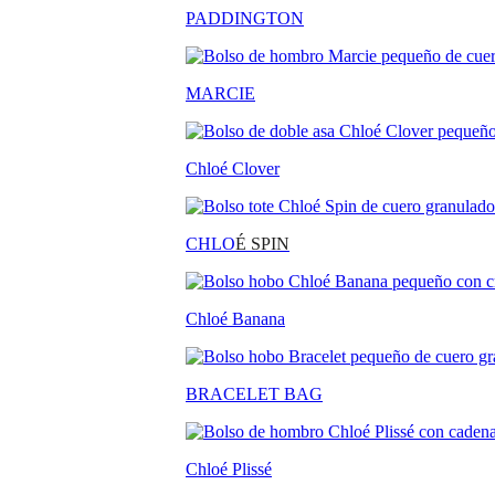
PADDINGTON
MARCIE
Chloé Clover
CHLO
É SPIN
Chloé Banana
BRACELET BAG
Chloé Plissé