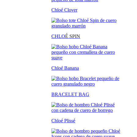
Chloé Clover
CHLO
É SPIN
Chloé Banana
BRACELET BAG
Chloé Plissé