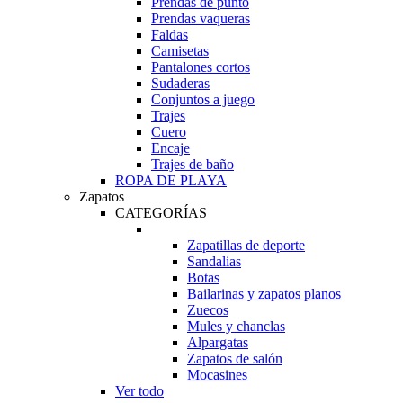
Prendas de punto
Prendas vaqueras
Faldas
Camisetas
Pantalones cortos
Sudaderas
Conjuntos a juego
Trajes
Cuero
Encaje
Trajes de baño
ROPA DE PLAYA
Zapatos
CATEGORÍAS
Zapatillas de deporte
Sandalias
Botas
Bailarinas y zapatos planos
Zuecos
Mules y chanclas
Alpargatas
Zapatos de salón
Mocasines
Ver todo