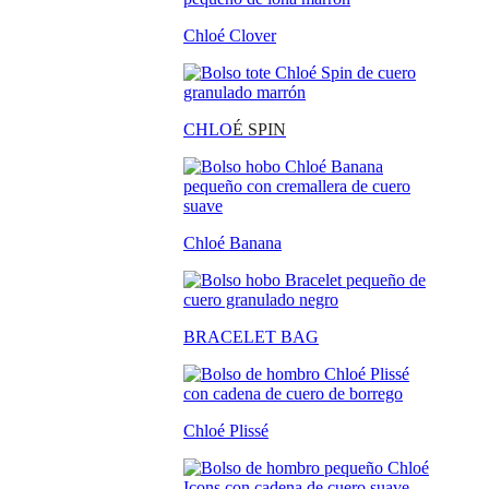
Chloé Clover
CHLO
É SPIN
Chloé Banana
BRACELET BAG
Chloé Plissé