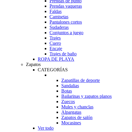
Prendas de punto
Prendas vaqueras
Faldas
Camisetas
Pantalones cortos
Sudaderas
Conjuntos a juego
Trajes
Cuero
Encaje
Trajes de baño
ROPA DE PLAYA
Zapatos
CATEGORÍAS
Zapatillas de deporte
Sandalias
Botas
Bailarinas y zapatos planos
Zuecos
Mules y chanclas
Alpargatas
Zapatos de salón
Mocasines
Ver todo