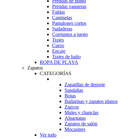
Prendas de punto
Prendas vaqueras
Faldas
Camisetas
Pantalones cortos
Sudaderas
Conjuntos a juego
Trajes
Cuero
Encaje
Trajes de baño
ROPA DE PLAYA
Zapatos
CATEGORÍAS
Zapatillas de deporte
Sandalias
Botas
Bailarinas y zapatos planos
Zuecos
Mules y chanclas
Alpargatas
Zapatos de salón
Mocasines
Ver todo