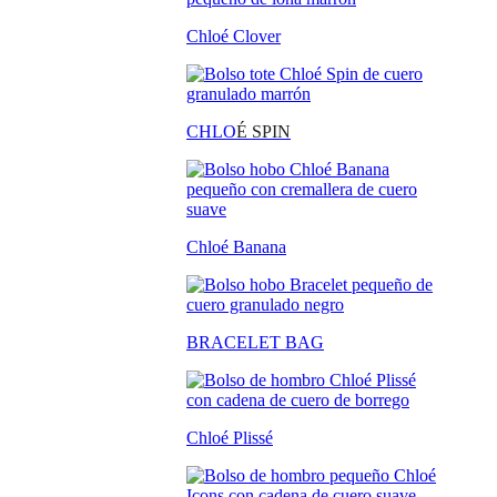
Chloé Clover
CHLO
É SPIN
Chloé Banana
BRACELET BAG
Chloé Plissé