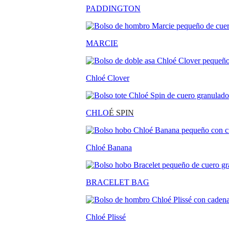
PADDINGTON
MARCIE
Chloé Clover
CHLO
É SPIN
Chloé Banana
BRACELET BAG
Chloé Plissé