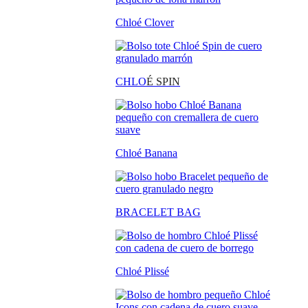
Chloé Clover
CHLO
É SPIN
Chloé Banana
BRACELET BAG
Chloé Plissé