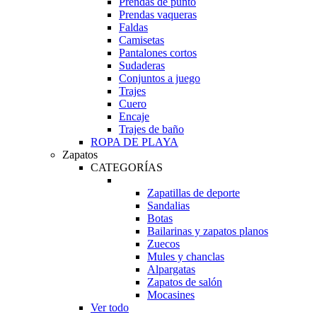
Prendas de punto
Prendas vaqueras
Faldas
Camisetas
Pantalones cortos
Sudaderas
Conjuntos a juego
Trajes
Cuero
Encaje
Trajes de baño
ROPA DE PLAYA
Zapatos
CATEGORÍAS
Zapatillas de deporte
Sandalias
Botas
Bailarinas y zapatos planos
Zuecos
Mules y chanclas
Alpargatas
Zapatos de salón
Mocasines
Ver todo