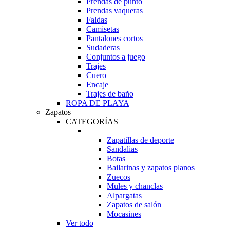
Prendas de punto
Prendas vaqueras
Faldas
Camisetas
Pantalones cortos
Sudaderas
Conjuntos a juego
Trajes
Cuero
Encaje
Trajes de baño
ROPA DE PLAYA
Zapatos
CATEGORÍAS
Zapatillas de deporte
Sandalias
Botas
Bailarinas y zapatos planos
Zuecos
Mules y chanclas
Alpargatas
Zapatos de salón
Mocasines
Ver todo