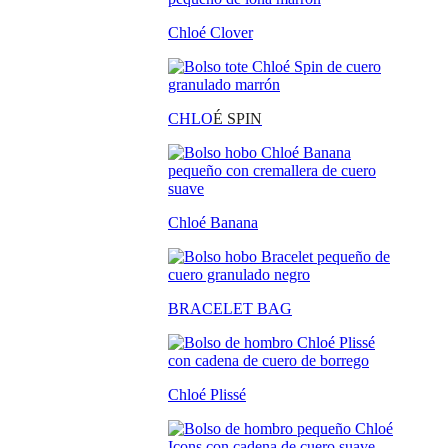
Chloé Clover
CHLO
É SPIN
Chloé Banana
BRACELET BAG
Chloé Plissé