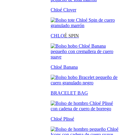
Chloé Clover
CHLO
É SPIN
Chloé Banana
BRACELET BAG
Chloé Plissé