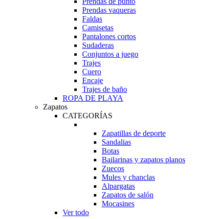
Prendas de punto
Prendas vaqueras
Faldas
Camisetas
Pantalones cortos
Sudaderas
Conjuntos a juego
Trajes
Cuero
Encaje
Trajes de baño
ROPA DE PLAYA
Zapatos
CATEGORÍAS
Zapatillas de deporte
Sandalias
Botas
Bailarinas y zapatos planos
Zuecos
Mules y chanclas
Alpargatas
Zapatos de salón
Mocasines
Ver todo