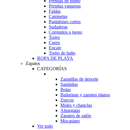
Prendas de punto
Prendas vaqueras
Faldas
Camisetas
Pantalones cortos
Sudaderas
Conjuntos a juego
Trajes
Cuero
Encaje
Trajes de baño
ROPA DE PLAYA
Zapatos
CATEGORÍAS
Zapatillas de deporte
Sandalias
Botas
Bailarinas y zapatos planos
Zuecos
Mules y chanclas
Alpargatas
Zapatos de salón
Mocasines
Ver todo