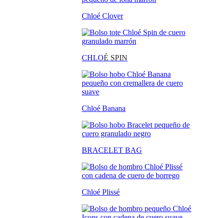
Chloé Clover
CHLO
É SPIN
Chloé Banana
BRACELET BAG
Chloé Plissé