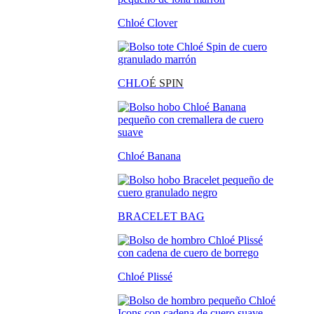
Chloé Clover
CHLO
É SPIN
Chloé Banana
BRACELET BAG
Chloé Plissé