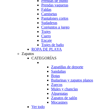
Prendas de punto
Prendas vaqueras
Faldas
Camisetas
Pantalones cortos
Sudaderas
Conjuntos a juego
Trajes
Cuero
Encaje
Trajes de baño
ROPA DE PLAYA
Zapatos
CATEGORÍAS
Zapatillas de deporte
Sandalias
Botas
Bailarinas y zapatos planos
Zuecos
Mules y chanclas
Alpargatas
Zapatos de salón
Mocasines
Ver todo