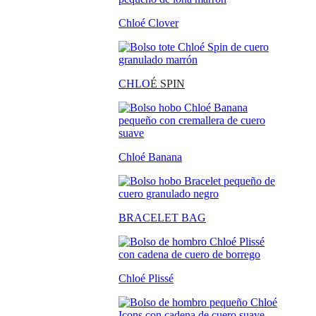
Chloé Clover
CHLO
É SPIN
Chloé Banana
BRACELET BAG
Chloé Plissé