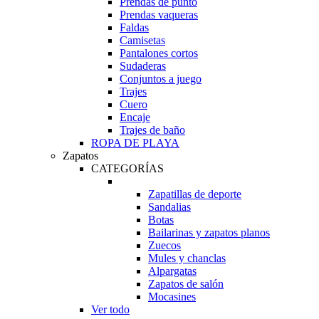
Prendas de punto
Prendas vaqueras
Faldas
Camisetas
Pantalones cortos
Sudaderas
Conjuntos a juego
Trajes
Cuero
Encaje
Trajes de baño
ROPA DE PLAYA
Zapatos
CATEGORÍAS
Zapatillas de deporte
Sandalias
Botas
Bailarinas y zapatos planos
Zuecos
Mules y chanclas
Alpargatas
Zapatos de salón
Mocasines
Ver todo