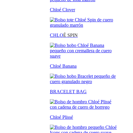
Chloé Clover
CHLO
É SPIN
Chloé Banana
BRACELET BAG
Chloé Plissé