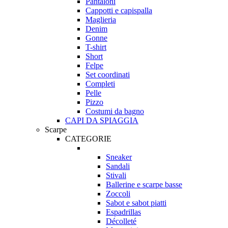
Pantaloni
Cappotti e capispalla
Maglieria
Denim
Gonne
T-shirt
Short
Felpe
Set coordinati
Completi
Pelle
Pizzo
Costumi da bagno
CAPI DA SPIAGGIA
Scarpe
CATEGORIE
Sneaker
Sandali
Stivali
Ballerine e scarpe basse
Zoccoli
Sabot e sabot piatti
Espadrillas
Décolleté