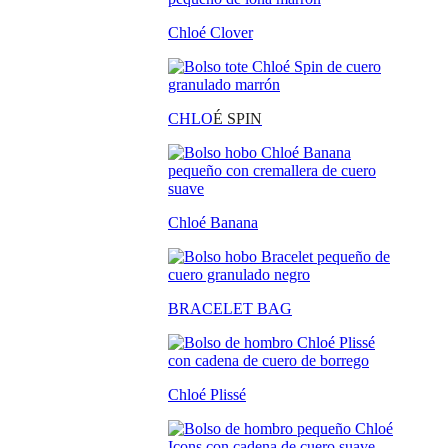
Chloé Clover
CHLO
É SPIN
Chloé Banana
BRACELET BAG
Chloé Plissé