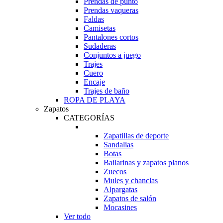
Prendas de punto
Prendas vaqueras
Faldas
Camisetas
Pantalones cortos
Sudaderas
Conjuntos a juego
Trajes
Cuero
Encaje
Trajes de baño
ROPA DE PLAYA
Zapatos
CATEGORÍAS
Zapatillas de deporte
Sandalias
Botas
Bailarinas y zapatos planos
Zuecos
Mules y chanclas
Alpargatas
Zapatos de salón
Mocasines
Ver todo