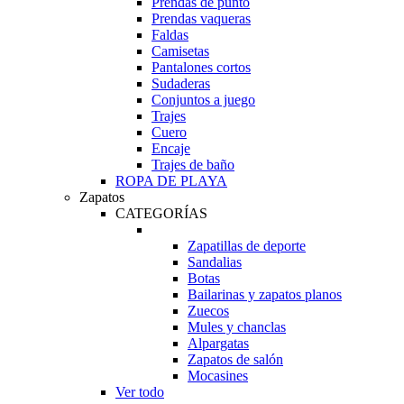
Prendas de punto
Prendas vaqueras
Faldas
Camisetas
Pantalones cortos
Sudaderas
Conjuntos a juego
Trajes
Cuero
Encaje
Trajes de baño
ROPA DE PLAYA
Zapatos
CATEGORÍAS
Zapatillas de deporte
Sandalias
Botas
Bailarinas y zapatos planos
Zuecos
Mules y chanclas
Alpargatas
Zapatos de salón
Mocasines
Ver todo