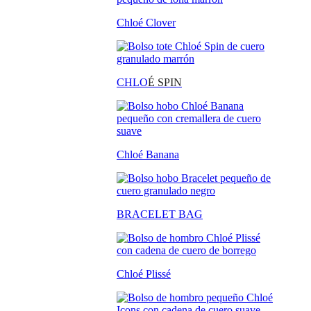
Chloé Clover
CHLO
É SPIN
Chloé Banana
BRACELET BAG
Chloé Plissé