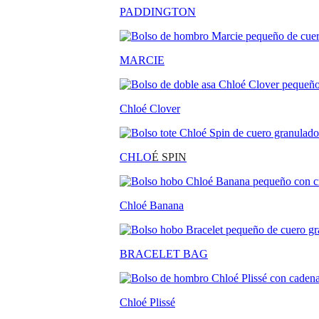
PADDINGTON
MARCIE
Chloé Clover
CHLO
É SPIN
Chloé Banana
BRACELET BAG
Chloé Plissé