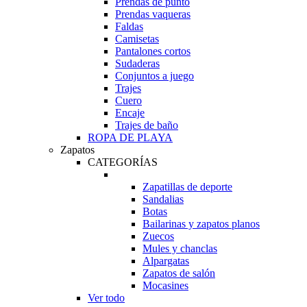
Prendas de punto
Prendas vaqueras
Faldas
Camisetas
Pantalones cortos
Sudaderas
Conjuntos a juego
Trajes
Cuero
Encaje
Trajes de baño
ROPA DE PLAYA
Zapatos
CATEGORÍAS
Zapatillas de deporte
Sandalias
Botas
Bailarinas y zapatos planos
Zuecos
Mules y chanclas
Alpargatas
Zapatos de salón
Mocasines
Ver todo