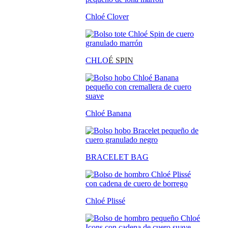
Chloé Clover
CHLO
É SPIN
Chloé Banana
BRACELET BAG
Chloé Plissé