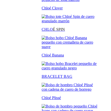
Chloé Clover
CHLO
É SPIN
Chloé Banana
BRACELET BAG
Chloé Plissé