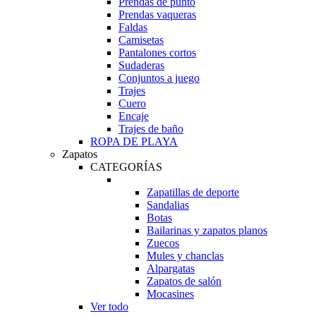
Prendas de punto
Prendas vaqueras
Faldas
Camisetas
Pantalones cortos
Sudaderas
Conjuntos a juego
Trajes
Cuero
Encaje
Trajes de baño
ROPA DE PLAYA
Zapatos
CATEGORÍAS
Zapatillas de deporte
Sandalias
Botas
Bailarinas y zapatos planos
Zuecos
Mules y chanclas
Alpargatas
Zapatos de salón
Mocasines
Ver todo