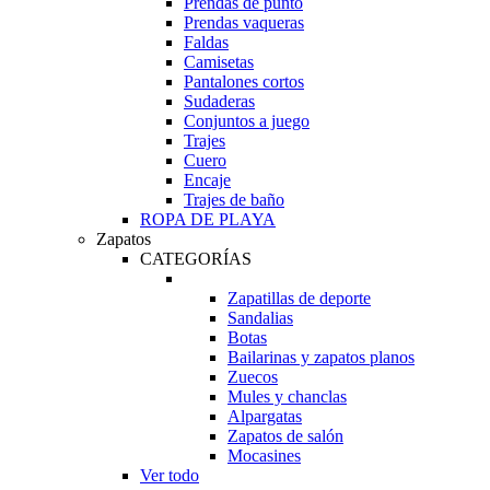
Prendas de punto
Prendas vaqueras
Faldas
Camisetas
Pantalones cortos
Sudaderas
Conjuntos a juego
Trajes
Cuero
Encaje
Trajes de baño
ROPA DE PLAYA
Zapatos
CATEGORÍAS
Zapatillas de deporte
Sandalias
Botas
Bailarinas y zapatos planos
Zuecos
Mules y chanclas
Alpargatas
Zapatos de salón
Mocasines
Ver todo