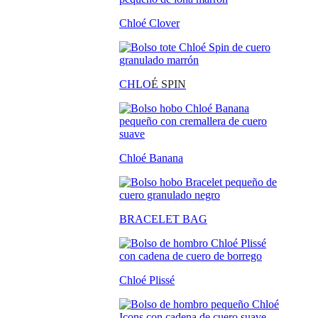
Chloé Clover
CHLO
É SPIN
Chloé Banana
BRACELET BAG
Chloé Plissé