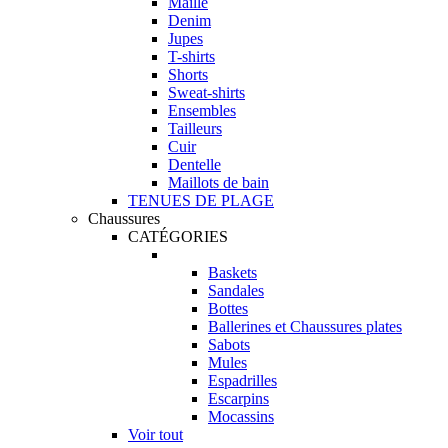
Maille
Denim
Jupes
T-shirts
Shorts
Sweat-shirts
Ensembles
Tailleurs
Cuir
Dentelle
Maillots de bain
TENUES DE PLAGE
Chaussures
CATÉGORIES
Baskets
Sandales
Bottes
Ballerines et Chaussures plates
Sabots
Mules
Espadrilles
Escarpins
Mocassins
Voir tout