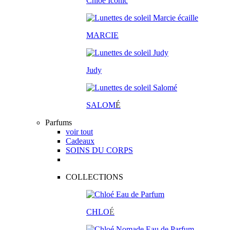
Chloé Iconic
MARCIE
Judy
SALOM
É
Parfums
voir tout
Cadeaux
SOINS DU CORPS
COLLECTIONS
CHLO
É