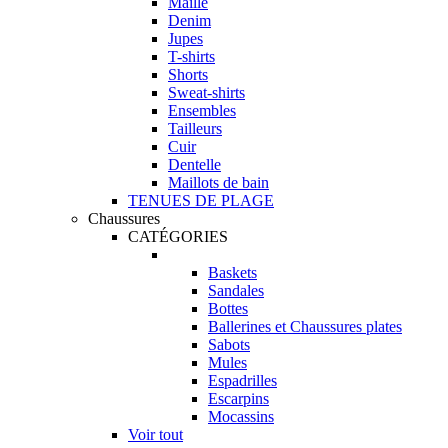
Maille
Denim
Jupes
T-shirts
Shorts
Sweat-shirts
Ensembles
Tailleurs
Cuir
Dentelle
Maillots de bain
TENUES DE PLAGE
Chaussures
CATÉGORIES
Baskets
Sandales
Bottes
Ballerines et Chaussures plates
Sabots
Mules
Espadrilles
Escarpins
Mocassins
Voir tout