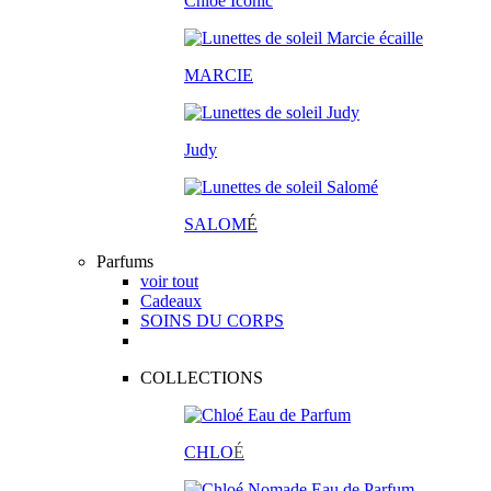
Chloé Iconic
MARCIE
Judy
SALOM
É
Parfums
voir tout
Cadeaux
SOINS DU CORPS
COLLECTIONS
CHLO
É