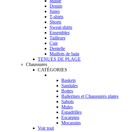
Maille
Denim
Jupes
T-shirts
Shorts
Sweat-shirts
Ensembles
Tailleurs
Cuir
Dentelle
Maillots de bain
TENUES DE PLAGE
Chaussures
CATÉGORIES
Baskets
Sandales
Bottes
Ballerines et Chaussures plates
Sabots
Mules
Espadrilles
Escarpins
Mocassins
Voir tout