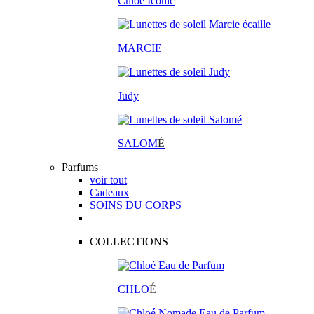
Chloé Iconic
MARCIE
Judy
SALOM
É
Parfums
voir tout
Cadeaux
SOINS DU CORPS
COLLECTIONS
CHLO
É