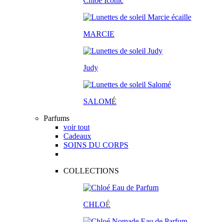
Chloé Iconic
MARCIE
Judy
SALOM
É
Parfums
voir tout
Cadeaux
SOINS DU CORPS
COLLECTIONS
CHLO
É