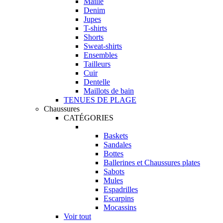
Maille
Denim
Jupes
T-shirts
Shorts
Sweat-shirts
Ensembles
Tailleurs
Cuir
Dentelle
Maillots de bain
TENUES DE PLAGE
Chaussures
CATÉGORIES
Baskets
Sandales
Bottes
Ballerines et Chaussures plates
Sabots
Mules
Espadrilles
Escarpins
Mocassins
Voir tout