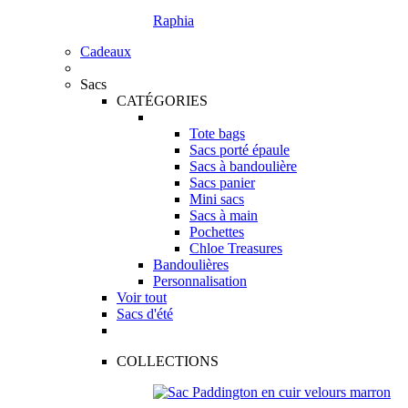
Raphia
Cadeaux
Sacs
CATÉGORIES
Tote bags
Sacs porté épaule
Sacs à bandoulière
Sacs panier
Mini sacs
Sacs à main
Pochettes
Chloe Treasures
Bandoulières
Personnalisation
Voir tout
Sacs d'été
COLLECTIONS