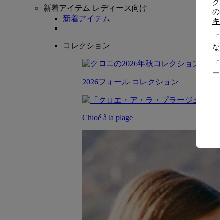
ク
新着アイテム レディース向け
の
新着アイテム
キ
「
コレクション
な
「
ー
2026フォール コレクション
Chloé à la plage