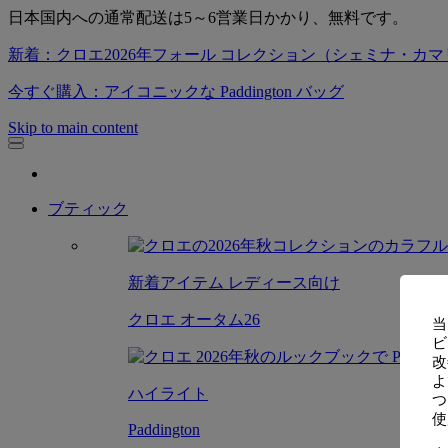
日本国内への通常配送は5～6営業日かかり、無料です。
新着：クロエ2026年フォール コレクション（シェミナ・カマリ(chem
今すぐ購入：アイコニックな Paddington バッグ
Skip to main content
ブティック
新着アイテム レディース向け
クロエ オータム26
当
ビ
改
よ
ハイライト
つ
使
Paddington