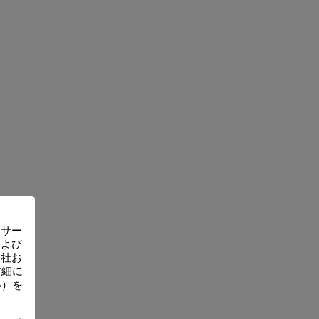
るサー
および
当社お
詳細に
い）を