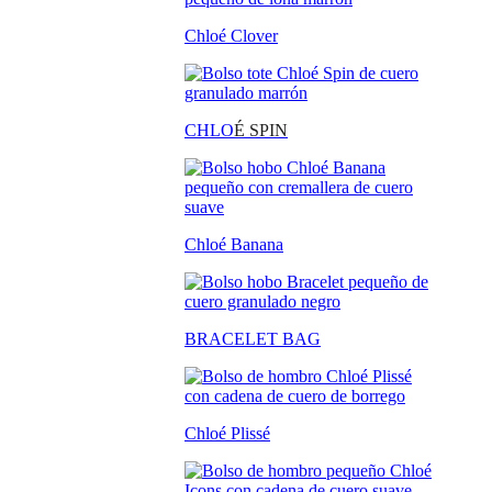
Chloé Clover
CHLO
É SPIN
Chloé Banana
BRACELET BAG
Chloé Plissé