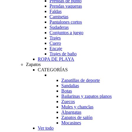
Prendas de punto
Prendas vaqueras
Faldas
Camisetas
Pantalones cortos
Sudaderas
Conjuntos a juego
Trajes
Cuero
Encaje
Trajes de baño
ROPA DE PLAYA
Zapatos
CATEGORÍAS
Zapatillas de deporte
Sandalias
Botas
Bailarinas y zapatos planos
Zuecos
Mules y chanclas
Alpargatas
Zapatos de salón
Mocasines
Ver todo