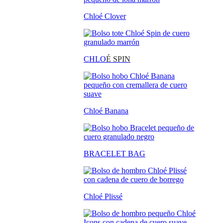
Chloé Clover
CHLO
É SPIN
Chloé Banana
BRACELET BAG
Chloé Plissé