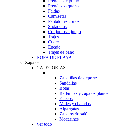
Prendas de punto
Prendas vaqueras
Faldas
Camisetas
Pantalones cortos
Sudaderas
Conjuntos a juego
Trajes
Cuero
Encaje
Trajes de baño
ROPA DE PLAYA
Zapatos
CATEGORÍAS
Zapatillas de deporte
Sandalias
Botas
Bailarinas y zapatos planos
Zuecos
Mules y chanclas
Alpargatas
Zapatos de salón
Mocasines
Ver todo