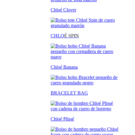
Chloé Clover
CHLO
É SPIN
Chloé Banana
BRACELET BAG
Chloé Plissé