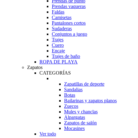
Prendas de punto
Prendas vaqueras
Faldas
Camisetas
Pantalones cortos
Sudaderas
Conjuntos a juego
Trajes
Cuero
Encaje
Trajes de baño
ROPA DE PLAYA
Zapatos
CATEGORÍAS
Zapatillas de deporte
Sandalias
Botas
Bailarinas y zapatos planos
Zuecos
Mules y chanclas
Alpargatas
Zapatos de salón
Mocasines
Ver todo