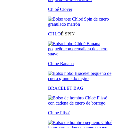
Chloé Clover
CHLO
É SPIN
Chloé Banana
BRACELET BAG
Chloé Plissé