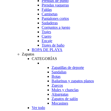
Prendas de punto
Prendas vaqueras
Faldas
Camisetas
Pantalones cortos
Sudaderas
Conjuntos a juego
Trajes
Cuero
Encaje
Trajes de baño
ROPA DE PLAYA
Zapatos
CATEGORÍAS
Zapatillas de deporte
Sandalias
Botas
Bailarinas y zapatos planos
Zuecos
Mules y chanclas
Alpargatas
Zapatos de salón
Mocasines
Ver todo