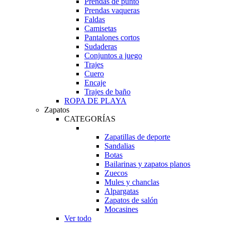
Prendas de punto
Prendas vaqueras
Faldas
Camisetas
Pantalones cortos
Sudaderas
Conjuntos a juego
Trajes
Cuero
Encaje
Trajes de baño
ROPA DE PLAYA
Zapatos
CATEGORÍAS
Zapatillas de deporte
Sandalias
Botas
Bailarinas y zapatos planos
Zuecos
Mules y chanclas
Alpargatas
Zapatos de salón
Mocasines
Ver todo