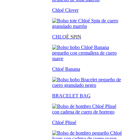
Chloé Clover
CHLO
É SPIN
Chloé Banana
BRACELET BAG
Chloé Plissé