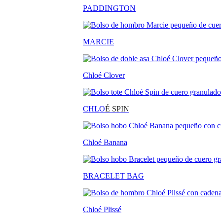
PADDINGTON
MARCIE
Chloé Clover
CHLO
É SPIN
Chloé Banana
BRACELET BAG
Chloé Plissé