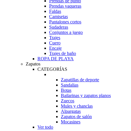
Prendas de punto
Prendas vaqueras
Faldas
Camisetas
Pantalones cortos
Sudaderas
Conjuntos a juego
Trajes
Cuero
Encaje
Trajes de baño
ROPA DE PLAYA
Zapatos
CATEGORÍAS
Zapatillas de deporte
Sandalias
Botas
Bailarinas y zapatos planos
Zuecos
Mules y chanclas
Alpargatas
Zapatos de salón
Mocasines
Ver todo