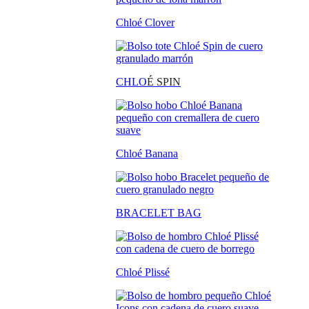
Chloé Clover
CHLO
É SPIN
Chloé Banana
BRACELET BAG
Chloé Plissé