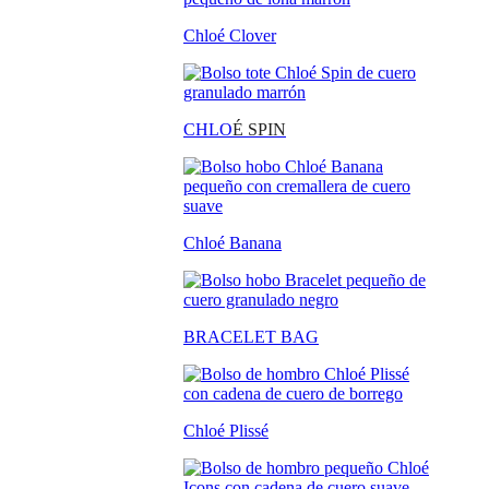
Chloé Clover
CHLO
É SPIN
Chloé Banana
BRACELET BAG
Chloé Plissé