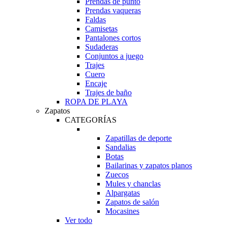
Prendas de punto
Prendas vaqueras
Faldas
Camisetas
Pantalones cortos
Sudaderas
Conjuntos a juego
Trajes
Cuero
Encaje
Trajes de baño
ROPA DE PLAYA
Zapatos
CATEGORÍAS
Zapatillas de deporte
Sandalias
Botas
Bailarinas y zapatos planos
Zuecos
Mules y chanclas
Alpargatas
Zapatos de salón
Mocasines
Ver todo