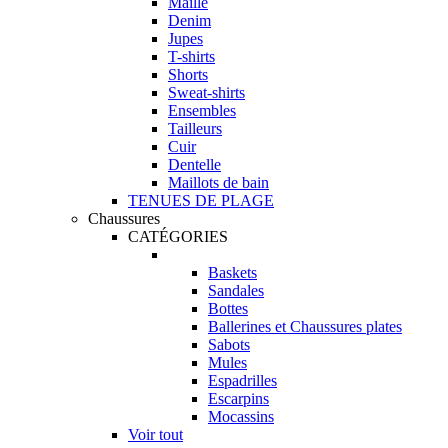
Maille
Denim
Jupes
T-shirts
Shorts
Sweat-shirts
Ensembles
Tailleurs
Cuir
Dentelle
Maillots de bain
TENUES DE PLAGE
Chaussures
CATÉGORIES
Baskets
Sandales
Bottes
Ballerines et Chaussures plates
Sabots
Mules
Espadrilles
Escarpins
Mocassins
Voir tout