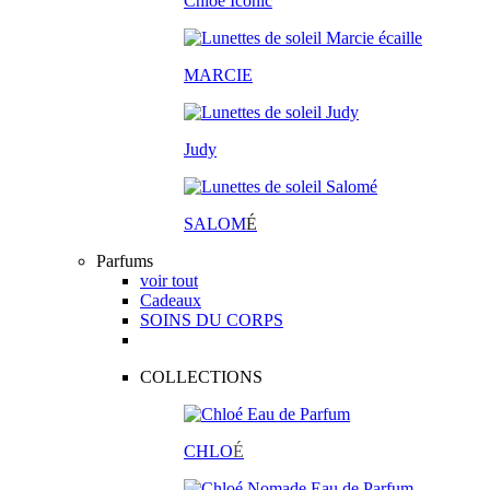
Chloé Iconic
MARCIE
Judy
SALOM
É
Parfums
voir tout
Cadeaux
SOINS DU CORPS
COLLECTIONS
CHLO
É